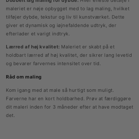
Dobbelt lag maling for dybde:
Hver eneste detalje i
maleriet er nøje opbygget med to lag maling, hvilket
tilføjer dybde, tekstur og liv til kunstværket. Dette
giver et dynamisk og iøjnefaldende udtryk, der
efterlader et varigt indtryk.
Lærred af høj kvalitet:
Maleriet er skabt på et
holdbart lærred af høj kvalitet, der sikrer lang levetid
og bevarer farvernes intensitet over tid.
Råd om maling
Kom igang med at male så hurtigt som muligt.
Farverne har en kort holdbarhed. Prøv at færdiggøre
dit maleri inden for 3 måneder efter at have modtaget
det.