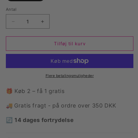
Antal
Antal
Reducer
Øg
antallet
antallet
for
for
MAGISK
MAGISK
Tilføj til kurv
SLOT
SLOT
Flere betalingsmuligheder
🎁 Køb 2 – få 1 gratis
🚚
Gratis fragt - på ordre over 350 DKK
🔄
14 dages fortrydelse