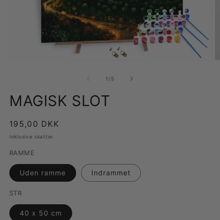
Åbn
Å
mediet
m
1
2
af
1
/
5
i
i
modus
m
MAGISK SLOT
Normalpris
195,00 DKK
Inklusive skatter.
RAMME
Uden ramme
Indrammet
STR
40 x 50 cm