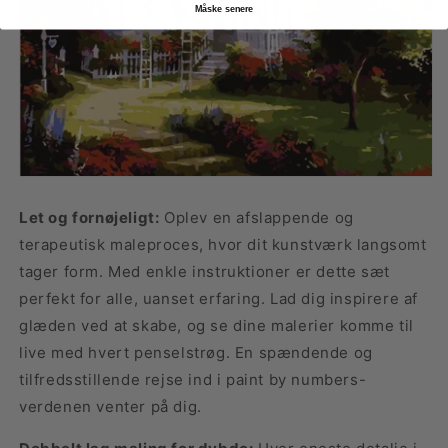
Måske senere
Let og fornøjeligt:
Oplev en afslappende og
terapeutisk maleproces, hvor dit kunstværk langsomt
tager form. Med enkle instruktioner er dette sæt
perfekt for alle, uanset erfaring. Lad dig inspirere af
glæden ved at skabe, og se dine malerier komme til
live med hvert penselstrøg. En spændende og
tilfredsstillende rejse ind i paint by numbers-
verdenen venter på dig.