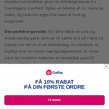
smukke kunstværker giver en tiltrængt pause fra
hverdagens travlhed. Oplev en følelse af ro, mens du
maler, og skab din egen lille oase af fred og
kreativitet.
Den perfekte gaveidé:
Giv dine kære en unik og
mindeværdig gave, som de vil sætte pris på i lang tid.
Uanset om det er til en fødselsdag, et jubilæum, et
bryllup eller en anden særlig begivenhed, er disse
paint by numbers-malerier en fantastisk gave til
enhver lejlighed.
FÅ 10% RABAT
PÅ DIN FØRSTE ORDRE
FÅ RABAT